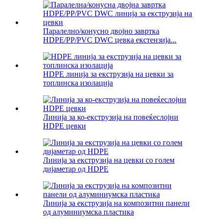
Паралелно/конусно двојно завртка
HDPE/PP/PVC DWC цевка екстензија...
HDPE линија за екструзија на цевки за
топлинска изолација
Линија за ко-екструзија на повеќеслојни
HDPE цевки
Линија за екструзија на цевки со голем
дијаметар од HDPE
Линија за екструзија на композитни панели
од алуминиумска пластика