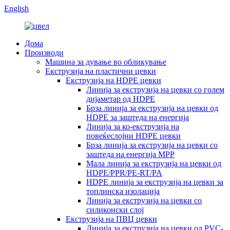
English
Дома
Производи
Машина за дување во обликување
Екструзија на пластични цевки
Екструзија на HDPE цевки
Линија за екструзија на цевки со голем
дијаметар од HDPE
Брза линија за екструзија на цевки од
HDPE за заштеда на енергија
Линија за ко-екструзија на
повеќеслојни HDPE цевки
Брза линија за екструзија на цевки со
заштеда на енергија MPP
Мала линија за екструзија на цевки од
HDPE/PPR/PE-RT/PA
HDPE линија за екструзија на цевки за
топлинска изолација
Линија за екструзија на цевки со
силиконски слој
Екструзија на ПВЦ цевки
Линија за екструзија на цевки од PVC-