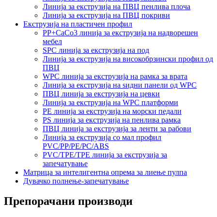
Линија за екструзија на ПВЦ пенлива плоча
Линија за екструзија на ПВЦ покриви
Екструзија на пластичен профил
PP+CaCo3 линија за екструзија на надворешен
мебел
SPC линија за екструзија на под
Линија за екструзија на високобрзински профил од
ПВЦ
WPC линија за екструзија на рамка за врата
Линија за екструзија на ѕидни панели од WPC
ПВЦ линија за екструзија на цевки
Линија за екструзија на WPC платформи
PE линија за екструзија на морски педали
PS линија за екструзија на пенлива рамка
ПВЦ линија за екструзија за ленти за рабови
Линија за екструзија со мал профил
PVC/PP/PE/PC/ABS
PVC/TPE/TPE линија за екструзија за
запечатување
Матрица за интелигентна опрема за лиење пулпа
Дувачко полнење-запечатување
Препорачани производи