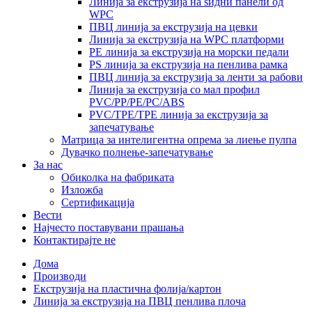
Линија за екструзија на ѕидни панели од
WPC
ПВЦ линија за екструзија на цевки
Линија за екструзија на WPC платформи
PE линија за екструзија на морски педали
PS линија за екструзија на пенлива рамка
ПВЦ линија за екструзија за ленти за рабови
Линија за екструзија со мал профил
PVC/PP/PE/PC/ABS
PVC/TPE/TPE линија за екструзија за
запечатување
Матрица за интелигентна опрема за лиење пулпа
Дувачко полнење-запечатување
За нас
Обиколка на фабриката
Изложба
Сертификација
Вести
Најчесто поставувани прашања
Контактирајте не
Дома
Производи
Екструзија на пластична фолија/картон
Линија за екструзија на ПВЦ пенлива плоча