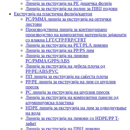
Линија за екструзија на PE дишечка фолија
Линија за екструзија на ролни за ПВЦ подови
Екструзија на пластична фолија/картон
PC/PMMA линија за екструзија на оптички
листови
Производствена линија за континуирано
производство на композитни материјали зајакнати
со влакна LFT/CFP/FRP/CFRT
Линија за екструзија на PET/PLA лимови
Линија за екструзија на PP/PS лим
Линија за екструзија на лимови
PC/PMMA/GPPS/ABS
Линија за екструзија на дебела плоча од
PP/PE/ABS/PVC
ПП линија за екструзија на саќеста плоча
PP/PE линија за екструзија на лим со шуплив
пресек
PC линија за екструзија на шуплив пресек
Линија за екструзија на композитни панели од
алуминиумска пластика
HDPE линија за екструзија на лим за одводнување
на вода
Линија за екструзија на лимови со HDPE/PP T-
зафат
Линија за екструзија на ПВЦ лимови