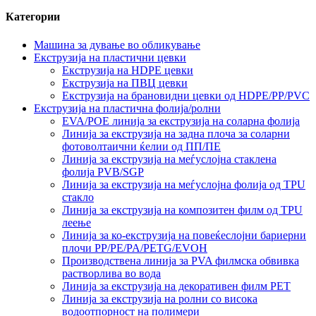
Категории
Машина за дување во обликување
Екструзија на пластични цевки
Екструзија на HDPE цевки
Екструзија на ПВЦ цевки
Екструзија на брановидни цевки од HDPE/PP/PVC
Екструзија на пластична фолија/ролни
EVA/POE линија за екструзија на соларна фолија
Линија за екструзија на задна плоча за соларни
фотоволтаични ќелии од ПП/ПЕ
Линија за екструзија на меѓуслојна стаклена
фолија PVB/SGP
Линија за екструзија на меѓуслојна фолија од TPU
стакло
Линија за екструзија на композитен филм од TPU
леење
Линија за ко-екструзија на повеќеслојни бариерни
плочи PP/PE/PA/PETG/EVOH
Производствена линија за PVA филмска обвивка
растворлива во вода
Линија за екструзија на декоративен филм PET
Линија за екструзија на ролни со висока
водоотпорност на полимери