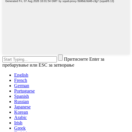
Притиснете Enter за
пребарување или ESC за затворање
English
French
German
Portuguese
Spanish
Russian
Japanese
Korean
Arabic
Irish
Greek