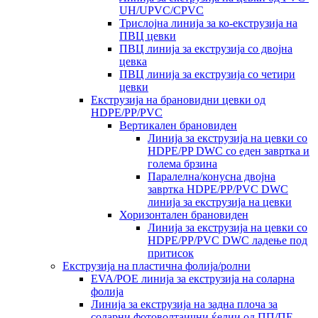
UH/UPVC/CPVC
Трислојна линија за ко-екструзија на
ПВЦ цевки
ПВЦ линија за екструзија со двојна
цевка
ПВЦ линија за екструзија со четири
цевки
Екструзија на брановидни цевки од
HDPE/PP/PVC
Вертикален брановиден
Линија за екструзија на цевки со
HDPE/PP DWC со еден завртка и
голема брзина
Паралелна/конусна двојна
завртка HDPE/PP/PVC DWC
линија за екструзија на цевки
Хоризонтален брановиден
Линија за екструзија на цевки со
HDPE/PP/PVC DWC ладење под
притисок
Екструзија на пластична фолија/ролни
EVA/POE линија за екструзија на соларна
фолија
Линија за екструзија на задна плоча за
соларни фотоволтаични ќелии од ПП/ПЕ