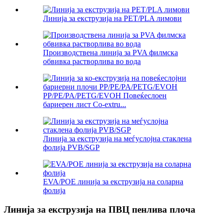
Линија за екструзија на PET/PLA лимови
Производствена линија за PVA филмска
обвивка растворлива во вода
PP/PE/PA/PETG/EVOH Повеќеслоен
бариерен лист Co-extru...
Линија за екструзија на меѓуслојна стаклена
фолија PVB/SGP
EVA/POE линија за екструзија на соларна
фолија
Линија за екструзија на ПВЦ пенлива плоча