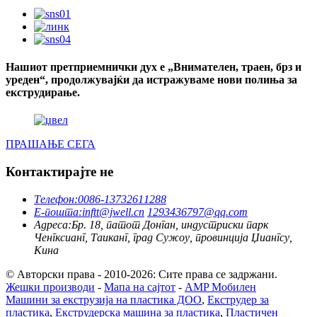
Нашиот претприемнички дух е „Внимателен, траен, брз и
уреден“, продолжувајќи да истражуваме нови полиња за
екструдирање.
ПРАШАЊЕ СЕГА
Контактирајте не
Телефон:
0086-13732611288
Е-пошта:
inftt@jwell.cn
1293436797@qq.com
Адреса:
Бр. 18, патот Донган, индустриски парк
Ченгксианг, Таиканг, град Сужоу, провинција Џиангсу,
Кина
© Авторски права - 2010-2026: Сите права се задржани.
Жешки производи
-
Мапа на сајтот
-
AMP Мобилен
Машини за екструзија на пластика ДОО
,
Екструдер за
пластика
,
Екструдерска машина за пластика
,
Пластичен