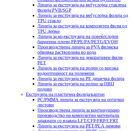
Линија за екструзија на меѓуслојна стаклена
фолија PVB/SGP
Линија за екструзија на меѓуслојна фолија од
TPU стакло
Линија за екструзија на композитен филм од
TPU леење
Линија за ко-екструзија на повеќеслојни
бариерни плочи PP/PE/PA/PETG/EVOH
Производствена линија за PVA филмска
обвивка растворлива во вода
Линија за екструзија на декоративен филм
PET
Линија за екструзија на ролни со висока
водоотпорност на полимери
Линија за екструзија на PE дишечка фолија
Линија за екструзија на ролни за ПВЦ
подови
Екструзија на пластична фолија/картон
PC/PMMA линија за екструзија на оптички
листови
Производствена линија за континуирано
производство на композитни материјали
зајакнати со влакна LFT/CFP/FRP/CFRT
Линија за екструзија на PET/PLA лимови